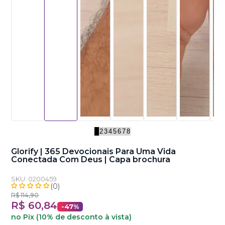
1
2
3
4
5
6
7
8
Glorify | 365 Devocionais Para Uma Vida
Conectada Com Deus | Capa brochura
SKU: 0200459
R$ 114,90
R$ 60,84
-47%
no Pix (10% de desconto à vista)